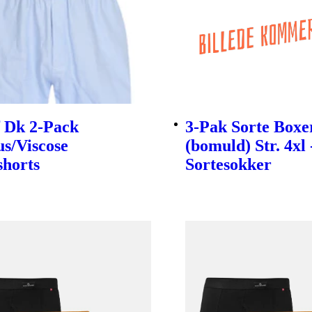
f Dk 2-Pack
3-Pak Sorte Boxe
s/Viscose
(bomuld) Str. 4xl 
shorts
Sortesokker