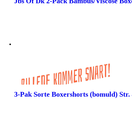
Jbs Of Dk 2-Pack Bambus/Viscose Box
3-Pak Sorte Boxershorts (bomuld) Str. 