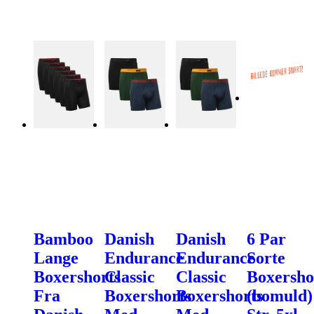
Bamboo
Danish
Danish
6 Par
Lange
Endurance
Endurance
Sorte
Boxershorts
Classic
Classic
Boxersho
Fra
Boxershorts
Boxershorts
(bomuld)