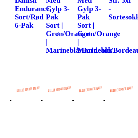
Danish
Med
Med
Str. 5xl
Endurance,
Gylp 3-
Gylp 3-
-
Sort/Rød
Pak
Pak
Sortesok
6-Pak
Sort |
Sort |
Grøn/Orange
Grøn/Orange
|
|
Marineblå/Bordeaux
Marineblå/Bordea