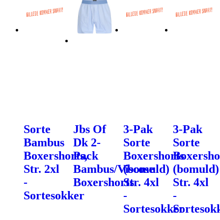
Sorte
Jbs Of
3-Pak
3-Pak
Bambus
Dk 2-
Sorte
Sorte
Boxershorts,
Pack
Boxershorts
Boxersho
Str. 2xl
Bambus/Viscose
(bomuld)
(bomuld)
-
Boxershorts
Str. 4xl
Str. 4xl
Sortesokker
-
-
Sortesokker
Sortesok