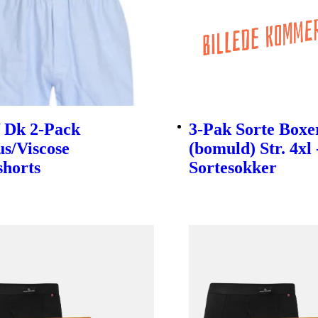
f Dk 2-Pack
3-Pak Sorte Boxe
s/Viscose
(bomuld) Str. 4xl 
shorts
Sortesokker