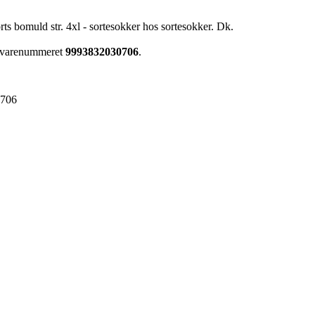
rts bomuld str. 4xl - sortesokker hos sortesokker. Dk.
ar varenummeret
9993832030706
.
0706