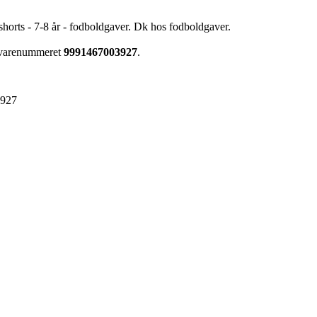
shorts - 7-8 år - fodboldgaver. Dk hos fodboldgaver.
r varenummeret
9991467003927
.
3927