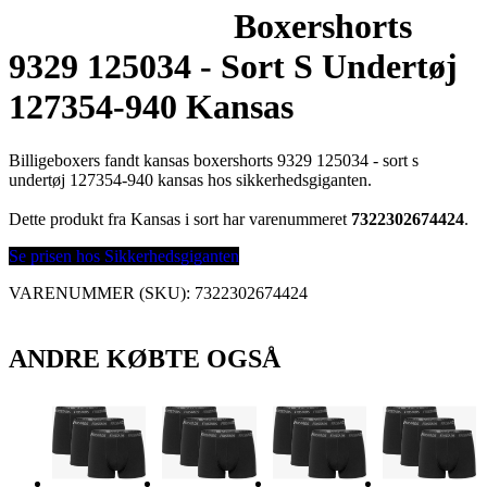
Boxershorts
9329 125034 - Sort S Undertøj
127354-940 Kansas
Billigeboxers fandt kansas boxershorts 9329 125034 - sort s
undertøj 127354-940 kansas hos sikkerhedsgiganten.
Dette produkt fra Kansas i sort har varenummeret
7322302674424
.
Se prisen hos Sikkerhedsgiganten
VARENUMMER (SKU):
7322302674424
ANDRE KØBTE OGSÅ