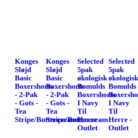
Konges
Konges
Selected
Selected
Sløjd
Sløjd
5pak
5pak
Basic
Basic
økologisk
økologis
Boxershorts
Boxershorts
Bomulds
Bomulds
- 2-Pak
- 2-Pak
Boxershorts
Boxersho
- Gots -
- Gots -
I Navy
I Navy
Tea
Tea
Til
Til
Stripe/Buttercream
Stripe/Buttercream
Herre -
Herre -
Outlet
Outlet