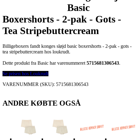
Basic
Boxershorts - 2-pak - Gots -
Tea Stripebuttercream
Billigeboxers fandt konges sløjd basic boxershorts - 2-pak - gots -
tea stripebuttercream hos loukrudt.
Dette produkt fra Basic har varenummeret
5715681306543
.
Se prisen hos Loukrudt
VARENUMMER (SKU):
5715681306543
ANDRE KØBTE OGSÅ