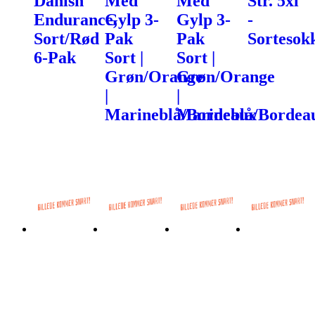
Danish
Med
Med
Str. 5xl
Endurance,
Gylp 3-
Gylp 3-
-
Sort/Rød
Pak
Pak
Sortesok
6-Pak
Sort |
Sort |
Grøn/Orange
Grøn/Orange
|
|
Marineblå/Bordeaux
Marineblå/Bordea