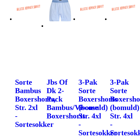
Sorte
Jbs Of
3-Pak
3-Pak
Bambus
Dk 2-
Sorte
Sorte
Boxershorts,
Pack
Boxershorts
Boxersho
Str. 2xl
Bambus/Viscose
(bomuld)
(bomuld)
-
Boxershorts
Str. 4xl
Str. 4xl
Sortesokker
-
-
Sortesokker
Sortesok