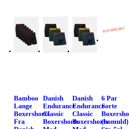
Bamboo
Danish
Danish
6 Par
Lange
Endurance
Endurance
Sorte
Boxershorts
Classic
Classic
Boxersho
Fra
Boxershorts
Boxershorts
(bomuld)