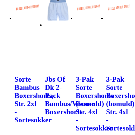
Sorte
Jbs Of
3-Pak
3-Pak
Bambus
Dk 2-
Sorte
Sorte
Boxershorts,
Pack
Boxershorts
Boxersho
Str. 2xl
Bambus/Viscose
(bomuld)
(bomuld)
-
Boxershorts
Str. 4xl
Str. 4xl
Sortesokker
-
-
Sortesokker
Sortesok