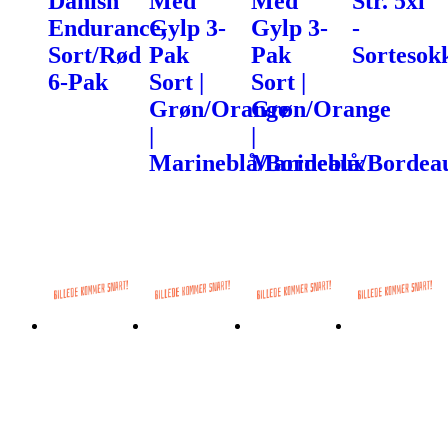
Danish
Med
Med
Str. 5xl
Endurance,
Gylp 3-
Gylp 3-
-
Sort/Rød
Pak
Pak
Sortesok
6-Pak
Sort |
Sort |
Grøn/Orange
Grøn/Orange
|
|
Marineblå/Bordeaux
Marineblå/Bordea