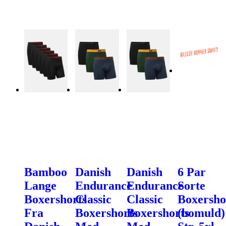
Bamboo
Danish
Danish
6 Par
Lange
Endurance
Endurance
Sorte
Boxershorts
Classic
Classic
Boxersho
Fra
Boxershorts
Boxershorts
(bomuld)